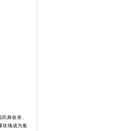
因药典收录、
瓣玫瑰成为集