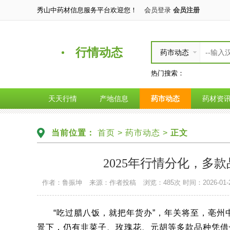
秀山中药材信息服务平台欢迎您！
会员登录
会员注册
行情动态
药市动态
热门搜索：
天天行情
产地信息
药市动态
药材资
当前位置：
首页
>
药市动态
>
正文
2025年行情分化，多
作者：鲁振坤
来源：作者投稿
浏览：485次
时间：2026-01-2
“吃过腊八饭，就把年货办”，年关将至，亳
景下，仍有韭菜子、玫瑰花、元胡等多款品种凭借