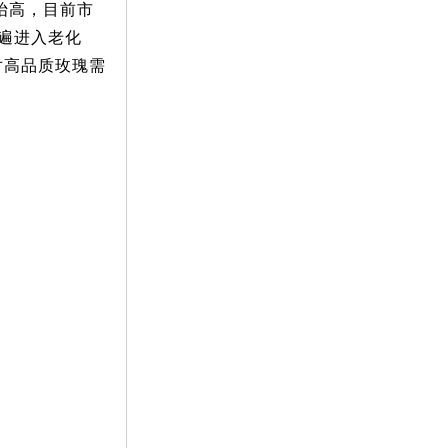
抬高，目前市
普遍进入老化
对高品质玫瑰需