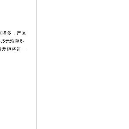
家增多，产区
5元涨至6-
情差距将进一