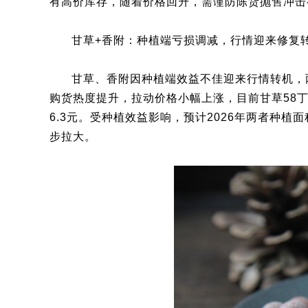
有高价库存，随着价格回升，需谨防陈货抛售冲击
甘草+香附：种植端亏损调减，行情迎来修复
甘草、香附因种植端效益不佳迎来行情转机，
购货热度提升，拉动价格小幅上涨，目前甘草58丁统
6.3元。受种植效益影响，预计2026年两者种
步拉大。