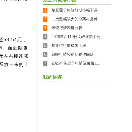
1
草豆蔻价格较前期小幅下调
2
九大涨幅较大的中药材品种
3
蝉蜕行情深度分析
4
2026年7月10日文峰康美中药...
53-54元，
5
酸枣仁行情稳步上涨
弱。而近期随
6
蕲蛇行情较前期稍许回落
元左右接连涨
7
2026年菟丝子行情及价格走...
续释放带来的上
我的足迹