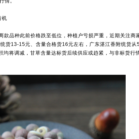
行情。
转机
两款品种此前价格跌至低位，种植户亏损严重，近期关注商
货13-15元、含量合格货16元左右，广东湛江香附统货从5.
植面积均将调减，甘草含量达标货后续供应或趋紧，与非标货行