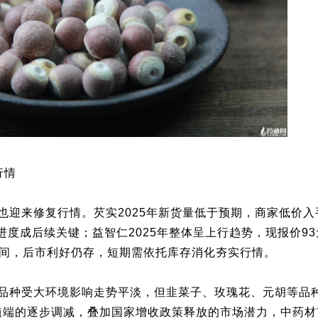
行情
也迎来修复行情。芡实2025年新货量低于预期，商家低价入
进度成后续关键；益智仁2025年整体呈上行趋势，现报价9
间，后市利好仍存，短期需依托库存消化夯实行情。
品种受大环境影响走势平淡，但韭菜子、玫瑰花、元胡等品
种植端的逐步调减，叠加国家增收政策释放的市场潜力，中药