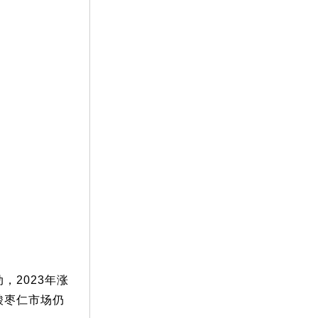
，2023年涨
但酸枣仁市场仍