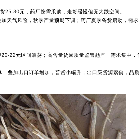
徽货25-30元，药厂按需采购，走货缓慢但无大跌空间。
，叠加天气风险，秋季产量预期下调；药厂夏季备货启动，需
持20-22元区间震荡；高含量货因质量监管趋严，需求集中
旺季，叠加出口订单增加，普货小幅升；出口级货源紧俏，品