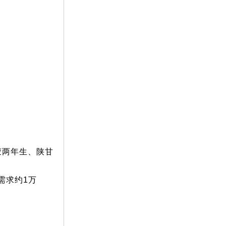
内蒙两年生、陕甘
需求约1万