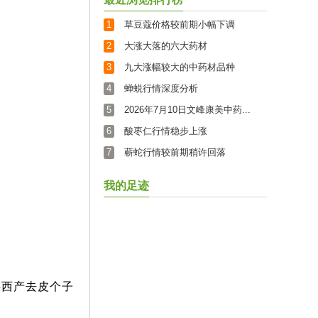
1
草豆蔻价格较前期小幅下调
2
大涨大落的六大药材
3
九大涨幅较大的中药材品种
4
蝉蜕行情深度分析
5
2026年7月10日文峰康美中药...
6
酸枣仁行情稳步上涨
7
蕲蛇行情较前期稍许回落
我的足迹
陕西产去皮个子