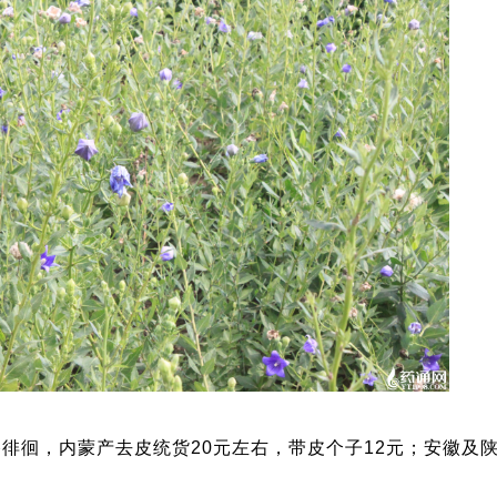
谷徘徊，内蒙产去皮统货20元左右，带皮个子12元；安徽及